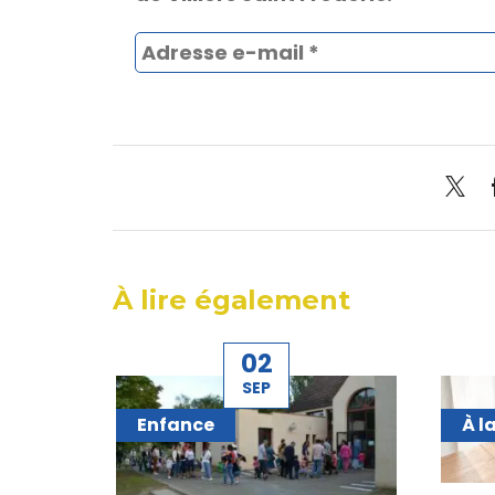
À lire également
02
SEP
Enfance
À l