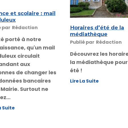
ce et scolaire : mail
duleux
Horaires d’été de la
é par
Rédaction
médiathèque
été porté à notre
Publié par
Rédaction
aissance, qu'un mail
Découvrez les horair
uleux circulait
la médiathèque pour
ndant aux
été !
onnes de changer les
données bancaires
Lire La Suite
 Mairie. Surtout ne
z...
a Suite