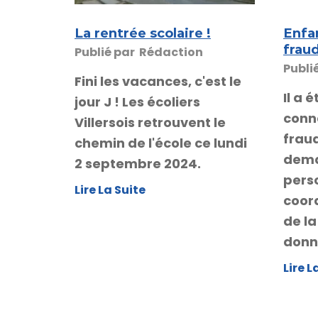
La rentrée scolaire !
Enfan
frau
Publié par
Rédaction
Publi
Fini les vacances, c'est le
Il a 
jour J ! Les écoliers
conn
Villersois retrouvent le
fraud
chemin de l'école ce lundi
dema
2 septembre 2024.
pers
Lire La Suite
coor
de la
donne
Lire L