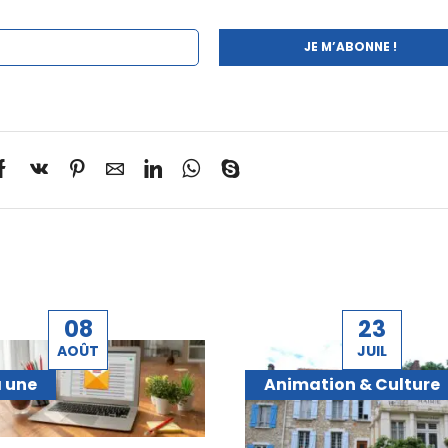
08
23
AOÛT
JUIL
a une
Animation & Culture