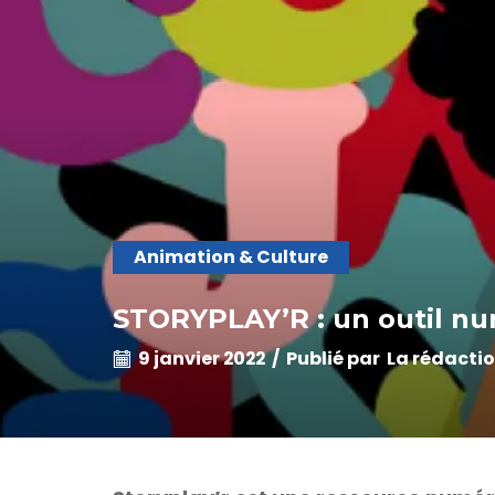
Animation & Culture
STORYPLAY’R : un outil nu
9 janvier 2022
/
Publié par
La rédacti