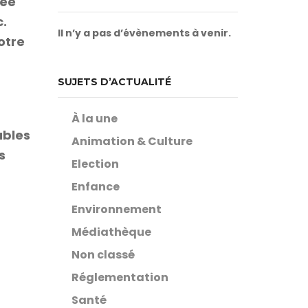
sée
c.
Il n’y a pas d’évènements à venir.
otre
SUJETS D’ACTUALITÉ
À la une
ubles
Animation & Culture
s
Election
Enfance
Environnement
Médiathèque
Non classé
Réglementation
Santé