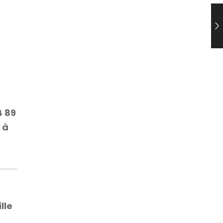
4 89
 à
lle