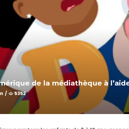
mérique de la médiathèque à l’aid
on
/
5352