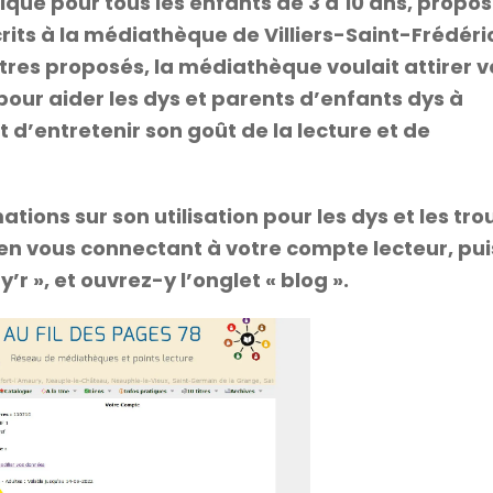
que pour tous les enfants de 3 à 10 ans, propo
rits à la médiathèque de Villiers-Saint-Frédéri
itres proposés, la médiathèque voulait attirer v
e pour aider les dys et parents d’enfants dys à
t d’entretenir son goût de la lecture et de
tions sur son utilisation pour les dys et les tro
s en vous connectant à votre compte lecteur, pui
y’r », et ouvrez-y l’onglet « blog ».