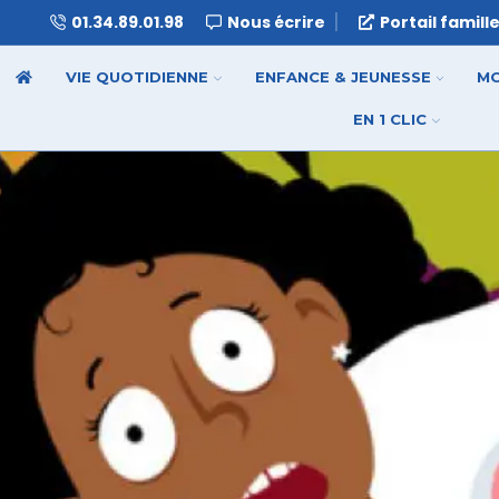
01.34.89.01.98
Nous écrire
Portail famill
VIE QUOTIDIENNE
ENFANCE & JEUNESSE
MO
EN 1 CLIC