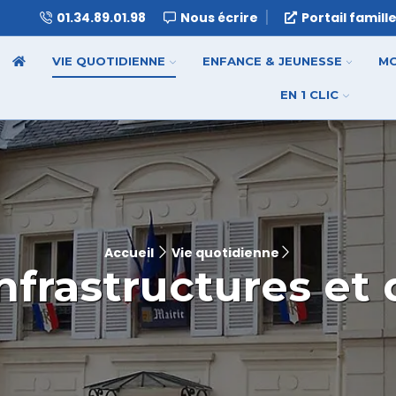
01.34.89.01.98
Nous écrire
Portail famill
VIE QUOTIDIENNE
ENFANCE & JEUNESSE
MO
EN 1 CLIC
Accueil
Vie quotidienne
nfrastructures et 