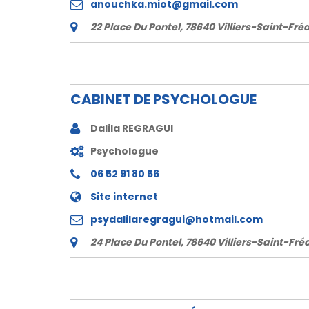
anouchka.miot@gmail.com
22 Place Du Pontel, 78640 Villiers-Saint-Fré
CABINET DE PSYCHOLOGUE
Dalila REGRAGUI
Psychologue
06 52 91 80 56
Site internet
psydalilaregragui@hotmail.com
24 Place Du Pontel, 78640 Villiers-Saint-Fré