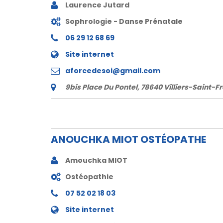
Laurence Jutard
Sophrologie - Danse Prénatale
06 29 12 68 69
Site internet
aforcedesoi@gmail.com
9bis Place Du Pontel, 78640 Villiers-Saint-F
ANOUCHKA MIOT OSTÉOPATHE
Amouchka MIOT
Ostéopathie
07 52 02 18 03
Site internet