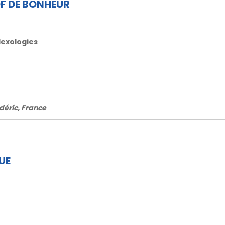
F DE BONHEUR
lexologies
édéric, France
UE