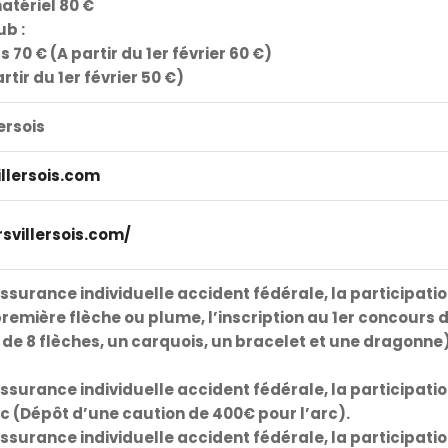
atériel 80 €
ub :
70 € (A partir du 1er février 60 €)
rtir du 1er février 50 €)
ersois
llersois.com
svillersois.com/
l’assurance individuelle accident fédérale, la participat
première flèche ou plume, l’inscription au 1er concours d
e 8 flèches, un carquois, un bracelet et une dragonne)
l’assurance individuelle accident fédérale, la participat
arc (Dépôt d’une caution de 400€ pour l’arc).
l’assurance individuelle accident fédérale, la participat