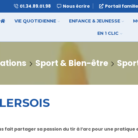
01.34.89.01.98
Nous écrire
Portail famill
VIE QUOTIDIENNE
ENFANCE & JEUNESSE
M
EN 1 CLIC
ations
Sport & Bien-être
Sport
LLERSOIS
s fait partager sa passion du tir à l’arc pour une pratique 