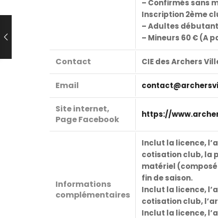
– Confirmés sans m
Inscription 2ème cl
– Adultes débutants 
– Mineurs 60 € (A pa
Contact
CIE des Archers Vill
Email
contact@archersvi
Site internet,
https://www.archer
Page Facebook
Inclut la licence, 
cotisation club, la 
matériel (composé d
fin de saison.
Informations
Inclut la licence, 
complémentaires
cotisation club, l’
Inclut la licence, 