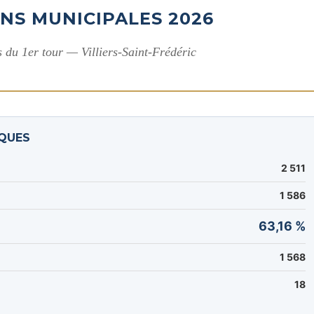
IONS MUNICIPALES 2026
ls du 1er tour — Villiers-Saint-Frédéric
IQUES
2 511
1 586
63,16 %
1 568
18