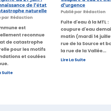
nnaissance de l’état
d’urgence
atastrophe naturelle
Publié par
Rédaction
é par
Rédaction
Fuite d'eau à la MTL :
ommune est
coupure d'eau dema
ciellement reconnue
matin (mardi 14 juille
tat de catastrophe
rue de la Source et b
elle pour les motifs
la rue de la Vallée...
ndations et coulées
Lire La Suite
oue.
a Suite