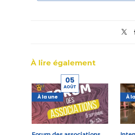
À lire également
05
AOÛT
À la une
À l
Forum des associations
Intem