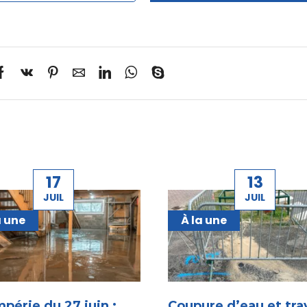
17
13
JUIL
JUIL
a une
À la une
périe du 27 juin :
Coupure d’eau et tra