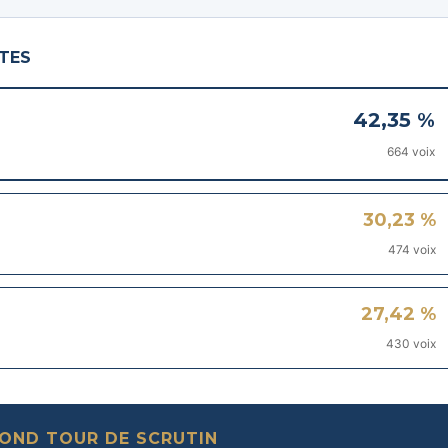
STES
42,35 %
664 voix
30,23 %
474 voix
27,42 %
430 voix
ECOND TOUR DE SCRUTIN