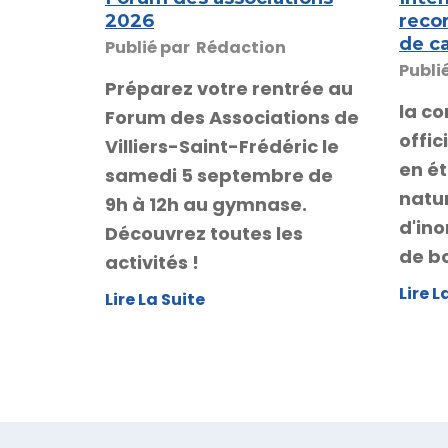
2026
reco
de c
Publié par
Rédaction
Publi
Préparez votre rentrée au
la c
Forum des Associations de
offi
Villiers-Saint-Frédéric le
en é
samedi 5 septembre de
natur
9h à 12h au gymnase.
d'ino
Découvrez toutes les
de b
activités !
Lire L
Lire La Suite