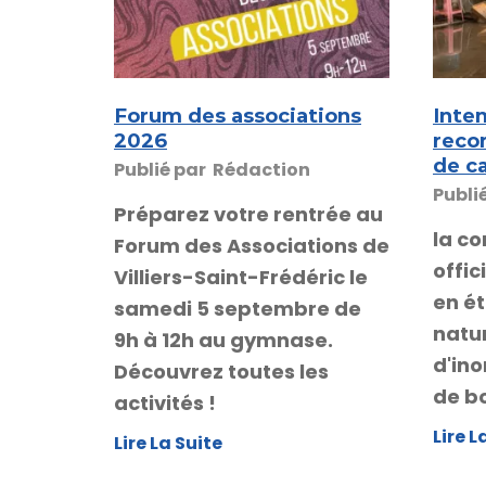
Forum des associations
Intem
2026
reco
de c
Publié par
Rédaction
Publi
Préparez votre rentrée au
la c
Forum des Associations de
offi
Villiers-Saint-Frédéric le
en é
samedi 5 septembre de
natur
9h à 12h au gymnase.
d'ino
Découvrez toutes les
de b
activités !
Lire L
Lire La Suite