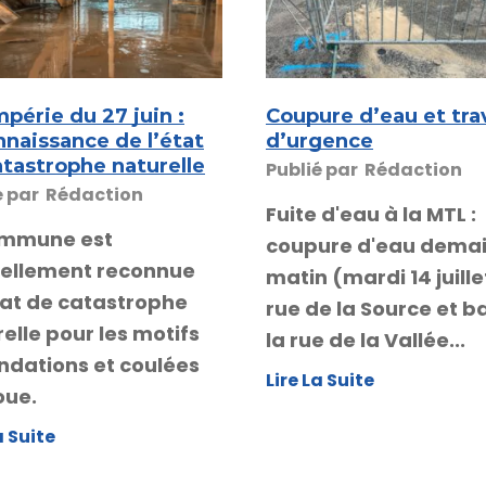
périe du 27 juin :
Coupure d’eau et tra
nnaissance de l’état
d’urgence
atastrophe naturelle
Publié par
Rédaction
é par
Rédaction
Fuite d'eau à la MTL :
ommune est
coupure d'eau dema
ciellement reconnue
matin (mardi 14 juille
tat de catastrophe
rue de la Source et b
elle pour les motifs
la rue de la Vallée...
ndations et coulées
Lire La Suite
oue.
a Suite