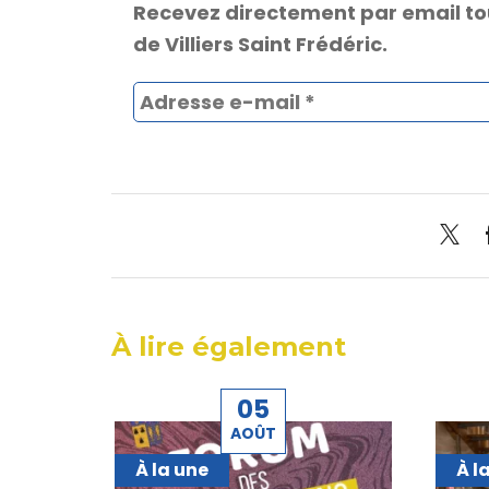
Recevez directement par email toute
de Villiers Saint Frédéric.
À lire également
05
AOÛT
À la une
À l