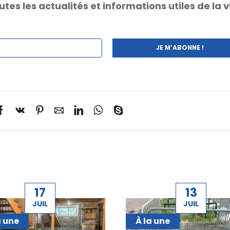
s les actualités et informations utiles de la vi
17
13
JUIL
JUIL
a une
À la une