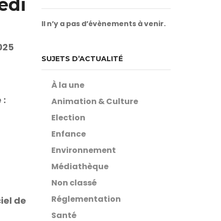
edi
Il n’y a pas d’évènements à venir.
025
SUJETS D’ACTUALITÉ
À la une
 :
Animation & Culture
Election
Enfance
Environnement
Médiathèque
Non classé
Réglementation
iel de
Santé