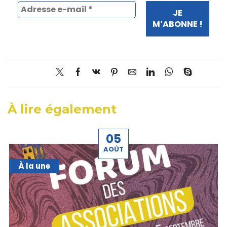
À lire également
05
AOÛT
À la une