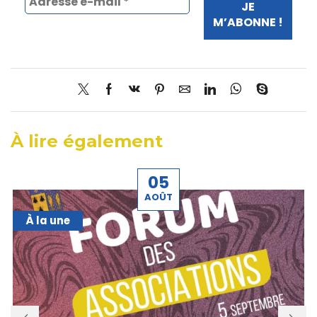
À lire également
05
AOÛT
À la une