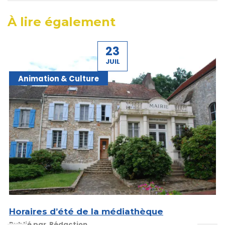
À lire également
23
JUIL
Animation & Culture
Horaires d’été de la médiathèque
Publié par
Rédaction