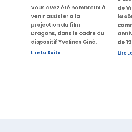
Vous avez été nombreux à
de Vi
venir assister à la
la c
projection du film
comm
Dragons, dans le cadre du
anniv
dispositif Yvelines Ciné.
de 19
Lire La Suite
Lire L