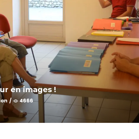
ur en images !
ion
/
4666