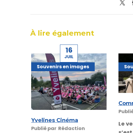
À lire également
16
JUIL
Souvenirs en images
Sou
Comm
Publi
Yvelines Cinéma
Le ve
Publié par
Rédaction
s’est