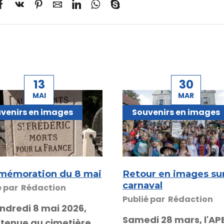
13
30
MAI
MAR
venirs en images
Souvenirs en images
émoration du 8 mai
Retour en images sur
carnaval
é par
Rédaction
Publié par
Rédaction
ndredi 8 mai 2026,
Samedi 28 mars, l'AP
 tenue au cimetière